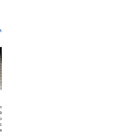
а
т
й
о
с
а