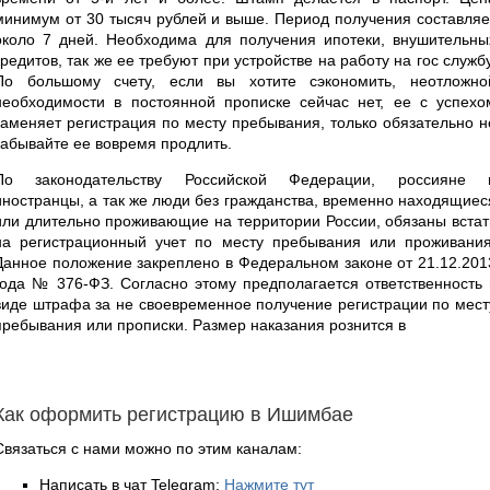
минимум от 30 тысяч рублей и выше. Период получения составляе
около 7 дней. Необходима для получения ипотеки, внушительны
кредитов, так же ее требуют при устройстве на работу на гос службу
По большому счету, если вы хотите сэкономить, неотложно
необходимости в постоянной прописке сейчас нет, ее с успехо
заменяет регистрация по месту пребывания, только обязательно н
забывайте ее вовремя продлить.
По законодательству Российской Федерации, россияне 
иностранцы, а так же люди без гражданства, временно находящиес
или длительно проживающие на территории России, обязаны встат
на регистрационный учет по месту пребывания или проживания
Данное положение закреплено в Федеральном законе от 21.12.201
года № 376-ФЗ. Согласно этому предполагается ответственность 
виде штрафа за не своевременное получение регистрации по мест
пребывания или прописки. Размер наказания рознится в
Как оформить регистрацию в Ишимбае
Связаться с нами можно по этим каналам:
Написать в чат Telegram:
Нажмите тут