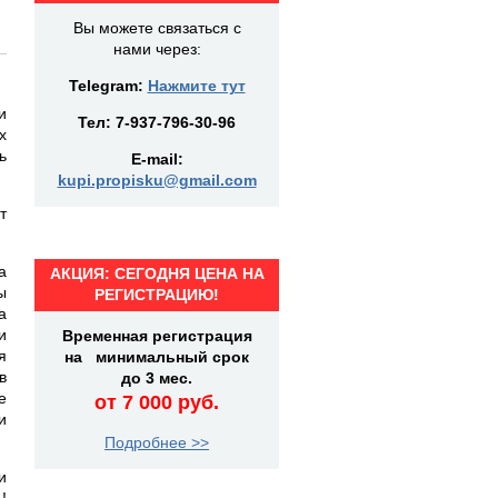
Вы можете связаться с
нами через:
Telegram:
Нажмите тут
и
Тел:
7-937-796-30-96
х
ь
E-mail:
kupi.propisku@gmail.com
т
а
АКЦИЯ: СЕГОДНЯ ЦЕНА НА
ы
РЕГИСТРАЦИЮ!
а
и
Временная регистрация
я
на минимальный срок
в
до 3 мес.
е
от 7 000 руб.
и
Подробнее >>
и
!