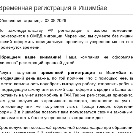
Временная регистрация в Ишимбае
Обновление страницы: 02.08.2026
По законодательству РФ регистрация в жилом помещени
производится в ОМВД миграции. Через нас, вы сумеете без лишни
усилий оформить официальную прописку с уверенностью на вес
промежуток времени.
Обращаем ваше внимание!
Наша компания не оформляе
"липовых" регистраций прошлой датой.
Услуга получения
временной регистрации в Ишимбае
н
сегодняшний день важна, по той причине, что с помощью нее, в
имеете возможность подобрать выгодную работу, отправить ребенк
в подходящую школу или детский сад, оформить кредит в банке ил
поставить на учет автомобиль в ГАИ.Так же регистрация пригодитс
вам для получения заграничного паспорта, постановки на учет 
поликлинику или же получения льгот. Проще говоря, обретени
формы 3 в Ишимбае позволит вам пользоваться своими законным
правами и стать более уверенным в завтрашнем дне.
Срок получения
легальной временной регистрации
при обращени
к нам, составляет 2-3 рабочих дня. Не нужно караулить очередь