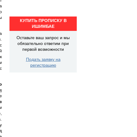
а
о
ы
КУПИТЬ ПРОПИСКУ В
ИШИМБАЕ
а
Оставьте ваш запрос и мы
.
обязательно ответим при
с
первой возможности
й
к
Подать заявку на
м
регистрацию
с
ю
я
е
в
м
,
.
у
д
а