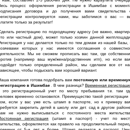
Весь процесс оформления регистрации в Ишимбае с момент
подписания договора и до получения вами свидетельства 
регистрации контролируется нами, мы заботимся о вас — в
платите только за результат!
Сделать регистрацию по подходящему адресу (не важно, квартир
это или частный дом), может только хозяин данной жилплощади
Регистрация у нас делается только по тем домам из нашей базы, 
хозяевами которых у нас имеются соглашения о совместно
деятельности. Мы не сможем прописать вас там, где собственни
против (например ваш муж/жена/родственник итп), но если ва
подойдет только определенный район, мы сделаем все от на
зависящее, чтобы подыскать вам хороший вариант.
Наша компания готова подобрать вам
постоянную или временну
регистрацию в Ишимбае
. В чем разница?
Временная регистраци
- это регистрационный учет по месту пребывания т.е. там гд
человек временно остановился. Преимущество такой регистрации 
том, если у вас уже есть штамп в паспорте, но к примеру ва
требуется закрепить детей в школу или дет. сад в другом районе
вам не нужно выписываться с постоянного места жительства
Постоянная регистрация
(штамп в паспорт) - учет по мест
жительства, оформляется как правило на продолжительный перио
времени от 5-и лет и более. Штамп делается в паспорт. Цен